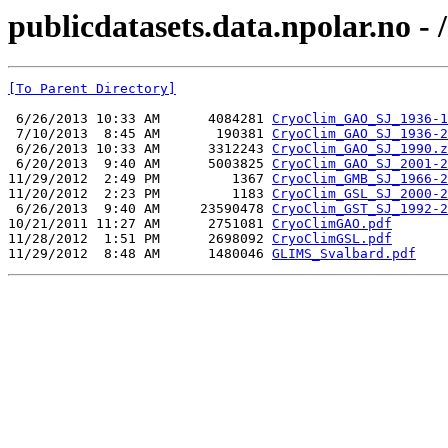
publicdatasets.data.npolar.no - 
[To Parent Directory]
 6/26/2013 10:33 AM      4084281 
CryoClim_GAO_SJ_1936-1
 7/10/2013  8:45 AM       190381 
CryoClim_GAO_SJ_1936-2
 6/26/2013 10:33 AM      3312243 
CryoClim_GAO_SJ_1990.z
 6/20/2013  9:40 AM      5003825 
CryoClim_GAO_SJ_2001-2
11/29/2012  2:49 PM         1367 
CryoClim_GMB_SJ_1966-2
11/20/2012  2:23 PM         1183 
CryoClim_GSL_SJ_2000-2
 6/26/2013  9:40 AM     23590478 
CryoClim_GST_SJ_1992-2
10/21/2011 11:27 AM      2751081 
CryoClimGAO.pdf
11/28/2012  1:51 PM      2698092 
CryoClimGSL.pdf
11/29/2012  8:48 AM      1480046 
GLIMS_Svalbard.pdf